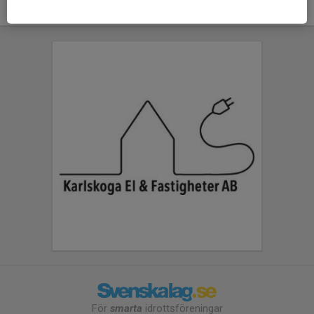
För
smarta
idrottsföreningar