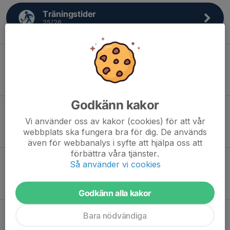
Träningstider
25/26
Alla hemmamatcher
26/27
Godkänn kakor
Kioskschema
Vi använder oss av kakor (cookies) för att vår
25/26
webbplats ska fungera bra för dig. De används
även för webbanalys i syfte att hjälpa oss att
förbättra våra tjänster.
Så använder vi cookies
Mitt iBIS
mittibis.innebandy.se
Godkänn alla kakor
Bara nödvändiga