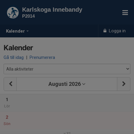
Karlskoga Innebandy
P2014
Logga in
Kalender
Kalender
Gå till idag
|
Prenumerera
Augusti 2026
1
Lör
2
Sön
v.32