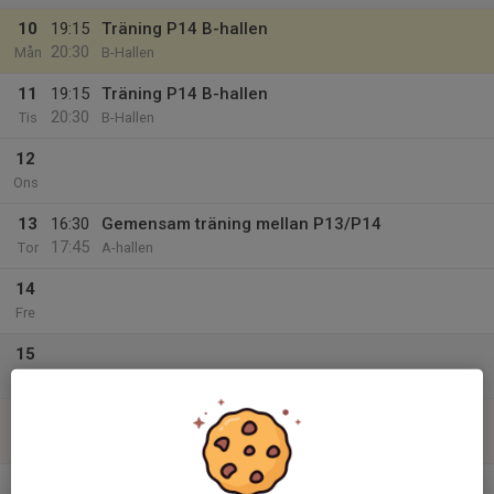
10
19:15
Träning P14 B-hallen
20:30
Mån
B-Hallen
11
19:15
Träning P14 B-hallen
20:30
Tis
B-Hallen
12
Ons
13
16:30
Gemensam träning mellan P13/P14
17:45
Tor
A-hallen
14
Fre
15
Lör
16
Sön
v.34