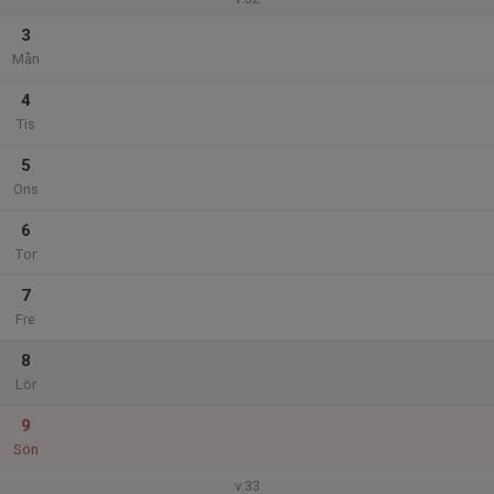
3
Mån
4
Tis
5
Ons
6
Tor
7
Fre
8
Lör
9
Sön
v.33