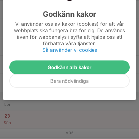
17
19:15
Träning P14 B-hallen
Godkänn kakor
20:30
Mån
B-Hallen
Vi använder oss av kakor (cookies) för att vår
18
19:15
Träning P14 B-hallen
webbplats ska fungera bra för dig. De används
20:30
Tis
B-Hallen
även för webbanalys i syfte att hjälpa oss att
19
förbättra våra tjänster.
Så använder vi cookies
Ons
20
16:30
Gemensam träning mellan P13/P14
Godkänn alla kakor
17:45
Tor
A-hallen
21
Bara nödvändiga
Fre
22
Lör
23
Sön
v.35