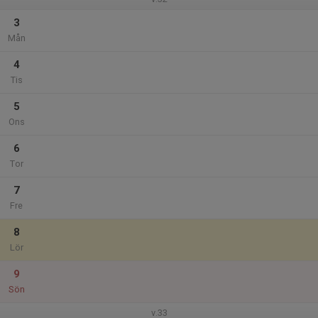
3
Mån
4
Tis
5
Ons
6
Tor
7
Fre
8
Lör
9
Sön
v.33