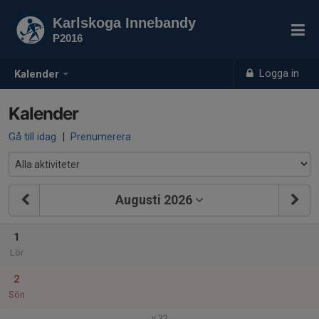
Karlskoga Innebandy
P2016
Logga in
Kalender
Kalender
Gå till idag
|
Prenumerera
Augusti 2026
1
Lör
2
Sön
v.32