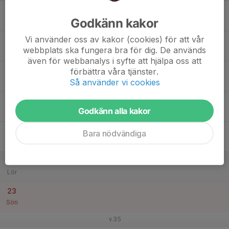
17
Godkänn kakor
Mån
Vi använder oss av kakor (cookies) för att vår
18
webbplats ska fungera bra för dig. De används
Tis
även för webbanalys i syfte att hjälpa oss att
19
förbättra våra tjänster.
Så använder vi cookies
Ons
20
Godkänn alla kakor
Tor
21
Bara nödvändiga
Fre
22
Lör
23
Sön
v.35