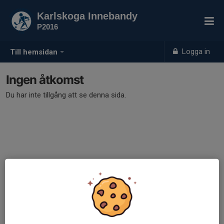
Karlskoga Innebandy
P2016
Logga in
Till hemsidan
Ingen åtkomst
Du har inte tillgång att se denna sida.