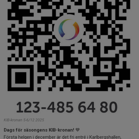
KIB-kronan 5-6/12 2025
Dags för säsongens KIB-kronan!
💙
Första helgen i december är det fri entré i Karlbergshallen,