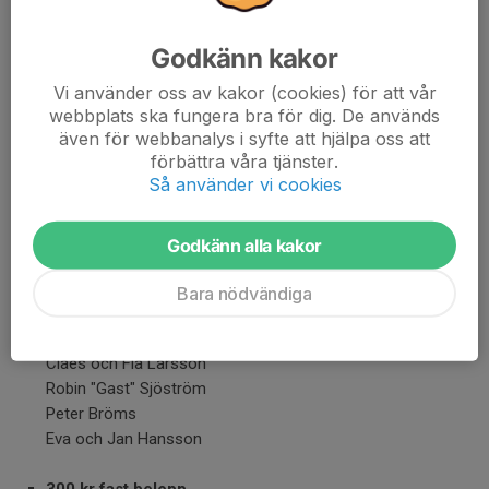
IRM Contracting i Kristinehamn AB
Thomassons bygg
Godkänn kakor
JPM Bowling AB
DJ Micke
Vi använder oss av kakor (cookies) för att vår
TL Trädgård & skog
webbplats ska fungera bra för dig. De används
även för webbanalys i syfte att hjälpa oss att
förbättra våra tjänster.
500 kr fast belopp
Så använder vi cookies
Linus Magnussons mormor och morfar
Lars Berggren
Familjen Ek
Godkänn alla kakor
Bo Pettersson
Bara nödvändiga
400 kr fast belopp
Anders Berggren
Claes och Fia Larsson
Robin "Gast" Sjöström
Peter Bröms
Eva och Jan Hansson
300 kr fast belopp