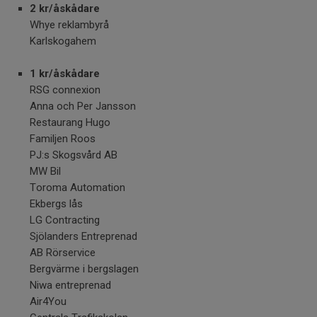
2 kr/åskådare
Whye reklambyrå
Karlskogahem
1 kr/åskådare
RSG connexion
Anna och Per Jansson
Restaurang Hugo
Familjen Roos
PJ:s Skogsvård AB
MW Bil
Toroma Automation
Ekbergs lås
LG Contracting
Sjölanders Entreprenad
AB Rörservice
Bergvärme i bergslagen
Niwa entreprenad
Air4You