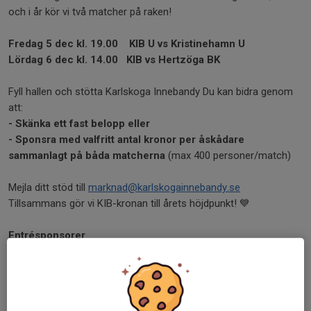
och i år kör vi två matcher på raken!
Fredag 5 dec kl. 19.00
KIB U vs Kristinehamn U
Lördag 6 dec kl. 14.00
KIB vs Hertzöga BK
Fyll hallen och stötta Karlskoga Innebandy Du kan bidra genom
att:
- Skänka ett fast belopp eller
- Sponsra med valfritt antal kronor per åskådare
sammanlagt på båda matcherna
(max 400 personer/match)
Mejla ditt stöd till
marknad@karlskogainnebandy.se
Tillsammans gör vi KIB-kronan till årets höjdpunkt! 💙
Entrésponsorer
1500 kr fast belopp
Trestad mark och entreprenad
1000 kr fast belopp